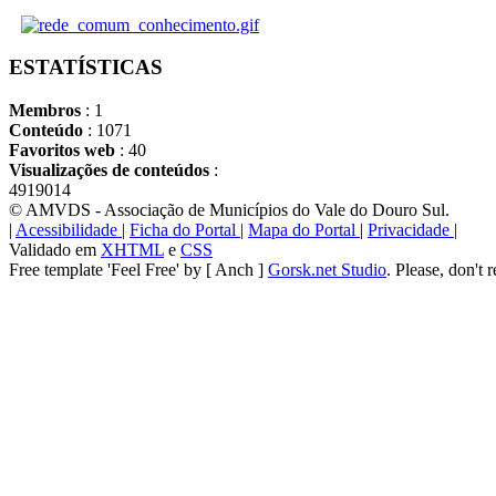
ESTATÍSTICAS
Membros
: 1
Conteúdo
: 1071
Favoritos web
: 40
Visualizações de conteúdos
:
4919014
© AMVDS - Associação de Municípios do Vale do Douro Sul.
|
Acessibilidade
|
Ficha do Portal
|
Mapa do Portal
|
Privacidade
|
Validado em
XHTML
e
CSS
Free template 'Feel Free' by [ Anch ]
Gorsk.net Studio
. Please, don't 