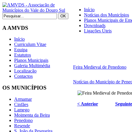
Início
Notícias dos Municípios
Planos Municipais de Eme
Downloads
A AMVDS
Ligações Úteis
Início
Curriculum Vitae
Equipa
Estatutos
Planos Municipais
Galeria Multimédia
Feira Medieval de Penedono
Localização
Contactos
Notícias do Município de Pene
OS MUNICÍPIOS
Armamar
< Anterior
Seguinte
Cinfães
Lamego
Moimenta da Beira
Penedono
Resende
S. João da Pesqueira