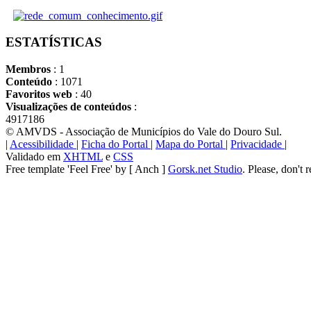
ESTATÍSTICAS
Membros
: 1
Conteúdo
: 1071
Favoritos web
: 40
Visualizações de conteúdos
:
4917186
© AMVDS - Associação de Municípios do Vale do Douro Sul.
|
Acessibilidade
|
Ficha do Portal
|
Mapa do Portal
|
Privacidade
|
Validado em
XHTML
e
CSS
Free template 'Feel Free' by [ Anch ]
Gorsk.net Studio
. Please, don't 