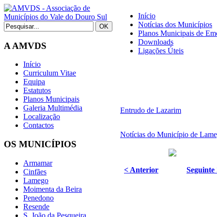
Início
Notícias dos Municípios
Planos Municipais de Eme
Downloads
A AMVDS
Ligações Úteis
Início
Curriculum Vitae
Equipa
Estatutos
Planos Municipais
Galeria Multimédia
Entrudo de Lazarim
Localização
Contactos
Notícias do Município de Lam
OS MUNICÍPIOS
Armamar
< Anterior
Seguinte
Cinfães
Lamego
Moimenta da Beira
Penedono
Resende
S. João da Pesqueira