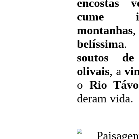
encostas ve
cume i
montanhas
belíssima
. 
soutos de 
olivais
, a
vi
o
Rio Távo
deram vida.