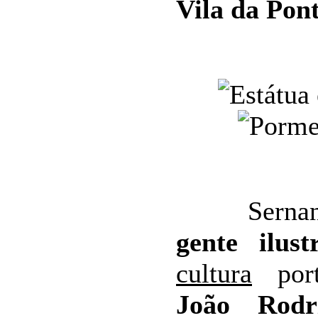
Vila da Pon
Sernance
gente ilust
cultura
port
João Rodr