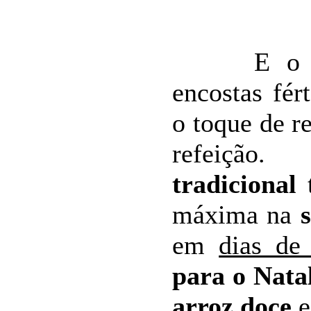
E o vinh
encostas fér
o toque de r
refei
tradicional
máxima na
em
dias de
para o Nata
arroz doce
e