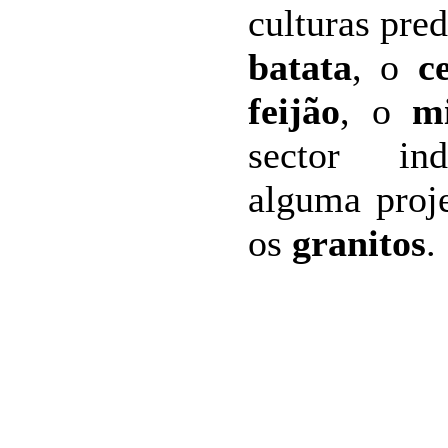
culturas pre
batata
, o
c
feijão
, o
m
sector ind
alguma proj
os
granitos
.