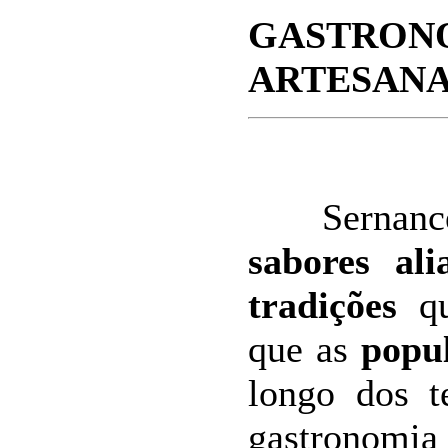
GASTR
ARTESAN
Sernancel
sabores al
tradições
qu
que as
popu
longo dos t
gastronomia