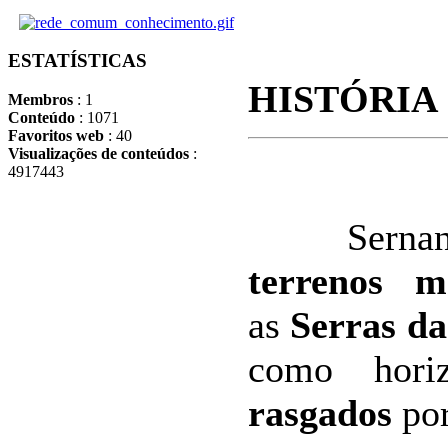
ESTATÍSTICAS
HISTÓRIA
Membros
: 1
Conteúdo
: 1071
Favoritos web
: 40
Visualizações de conteúdos
:
4917443
Serna
terrenos m
as
Serras d
como hori
rasgados
por