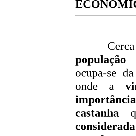
ECONÓMI
Cerca
população
d
ocupa-se d
onde a
v
importânci
castanha
qu
consider