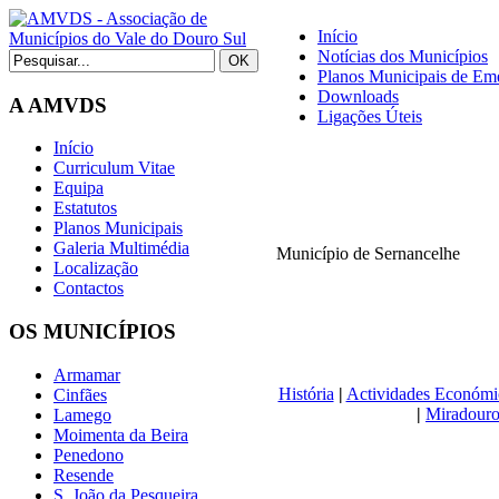
Início
Notícias dos Municípios
Planos Municipais de Eme
Downloads
A AMVDS
Ligações Úteis
Início
Curriculum Vitae
Equipa
Estatutos
Planos Municipais
Galeria Multimédia
Município de Sernancelhe
Localização
Contactos
OS MUNICÍPIOS
Armamar
História
|
Actividades Económi
Cinfães
|
Miradouro
Lamego
Moimenta da Beira
Penedono
Resende
S. João da Pesqueira