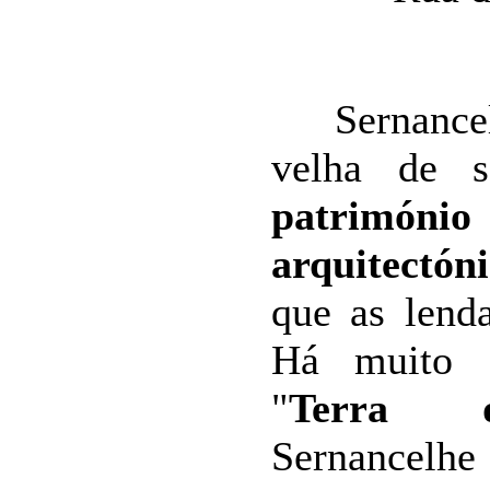
Sernancelh
velha de s
património
arquitectón
que as lend
Há muito 
"
Terra d
Sernancel