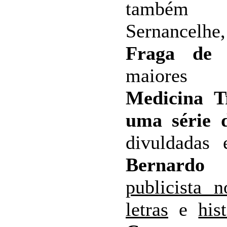
também 
Sernancel
Fraga de 
maiore
Medicina T
uma série d
divuldadas
Bernardo 
publicista 
letras
e
his