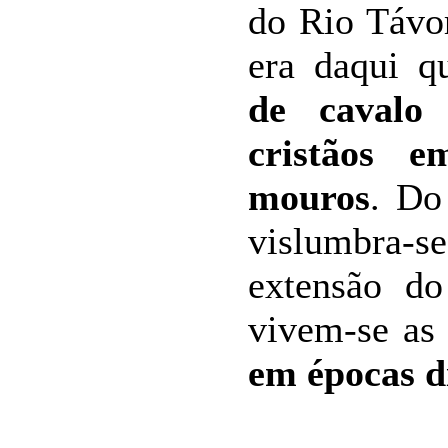
do Rio Távo
era daqui 
de cavalo 
cristãos e
mouros
. Do
vislumbr
extensão d
vivem-se a
em épocas d