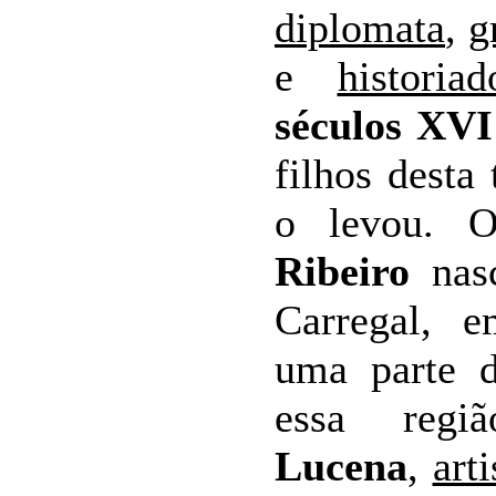
diplomata
,
g
e
historiad
séculos XVI
filhos desta
o levou. O
Ribeiro
nasc
Carregal,
uma parte d
essa reg
Lucena
,
arti