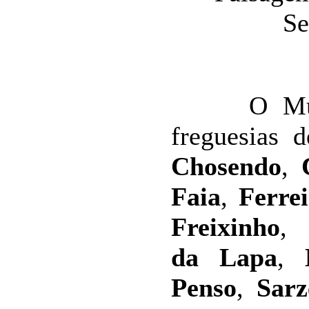
O Municí
freguesias 
Chosendo
,
Faia
,
Ferre
Freixinho
da Lapa
,
Penso
,
Sarz