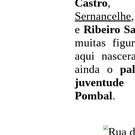
Castro
Sernancelhe
e
Ribeiro S
muitas figu
aqui nascer
ainda o
pal
juventud
Pombal
.