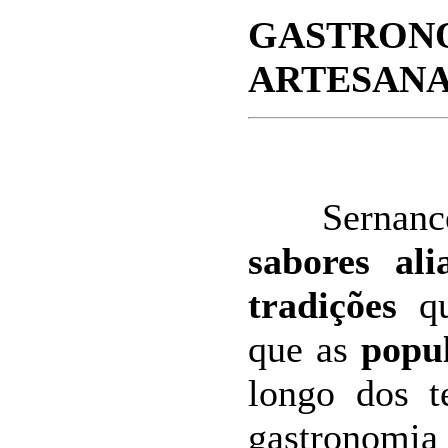
GASTR
ARTESAN
Sernancel
sabores al
tradições
qu
que as
popu
longo dos t
gastronomia