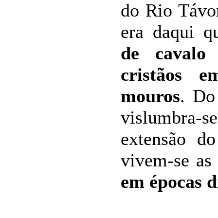
do Rio Távo
era daqui 
de cavalo 
cristãos e
mouros
. Do
vislumbr
extensão d
vivem-se a
em épocas d