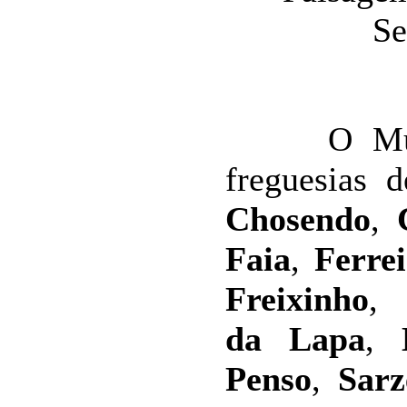
O Municí
freguesias 
Chosendo
,
Faia
,
Ferre
Freixinho
da Lapa
,
Penso
,
Sarz