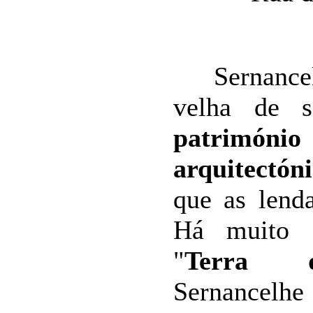
Sernancelh
velha de s
património
arquitectón
que as lend
Há muito 
"
Terra d
Sernancel