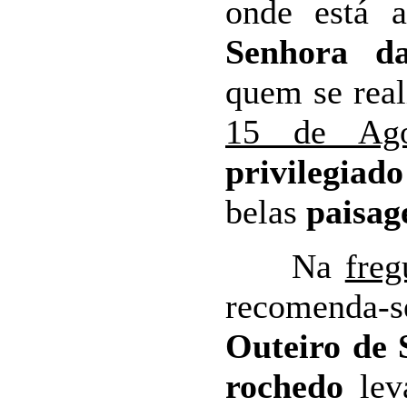
onde está
Senhora da
quem se rea
15 de Ago
privilegiado
belas
paisag
Na
freg
recomenda-s
Outeiro de 
rochedo
lev