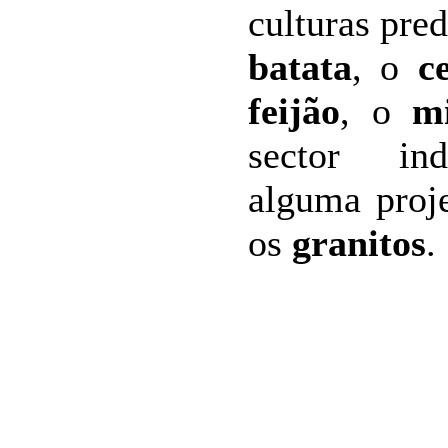
culturas pre
batata
, o
c
feijão
, o
m
sector ind
alguma proj
os
granitos
.