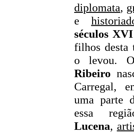
diplomata
,
g
e
historiad
séculos XVI
filhos desta
o levou. O
Ribeiro
nasc
Carregal,
uma parte d
essa reg
Lucena
,
arti