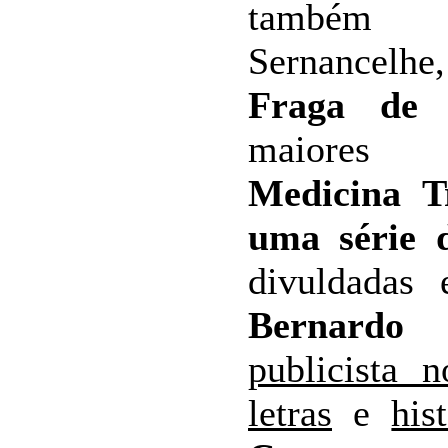
também 
Sernancel
Fraga de 
maiore
Medicina T
uma série d
divuldadas
Bernardo 
publicista 
letras
e
his