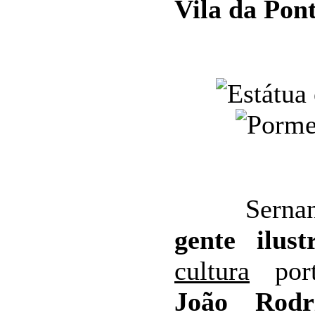
Vila da Pon
Sernance
gente ilust
cultura
port
João Rodr