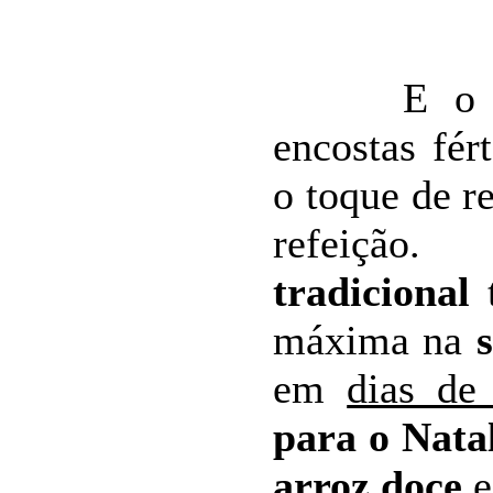
E o vinh
encostas fér
o toque de r
refei
tradicional
máxima na
em
dias de
para o Nata
arroz doce
e