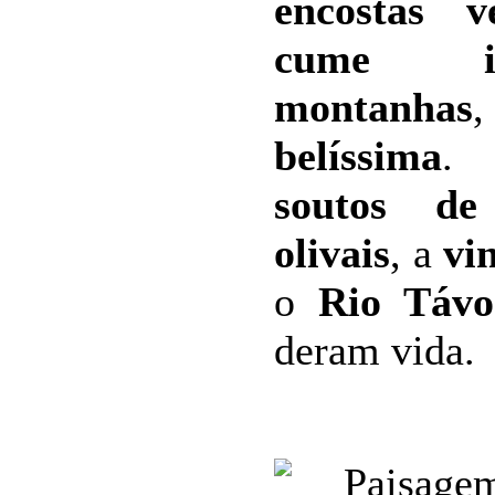
encostas ve
cume i
montanhas
belíssima
. 
soutos de 
olivais
, a
vi
o
Rio Távo
deram vida.