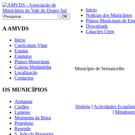
Início
Notícias dos Municípios
Planos Municipais de Eme
Downloads
A AMVDS
Ligações Úteis
Início
Curriculum Vitae
Equipa
Estatutos
Planos Municipais
Galeria Multimédia
Município de Sernancelhe
Localização
Contactos
OS MUNICÍPIOS
Armamar
História
|
Actividades Económi
Cinfães
|
Miradouro
Lamego
Moimenta da Beira
Penedono
Resende
S. João da Pesqueira