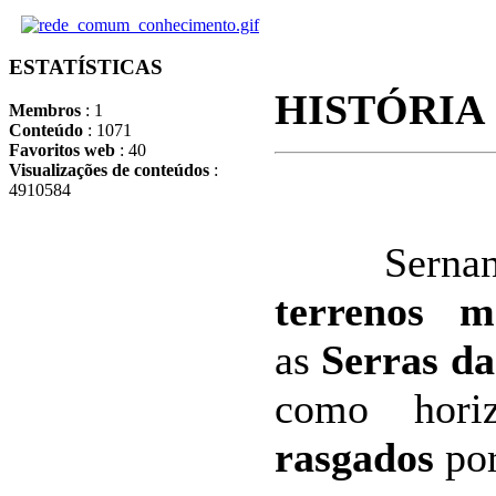
ESTATÍSTICAS
HISTÓRIA
Membros
: 1
Conteúdo
: 1071
Favoritos web
: 40
Visualizações de conteúdos
:
4910584
Serna
terrenos m
as
Serras d
como hori
rasgados
por