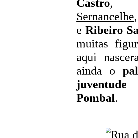
Castro
Sernancelhe
e
Ribeiro S
muitas figu
aqui nascer
ainda o
pal
juventud
Pombal
.