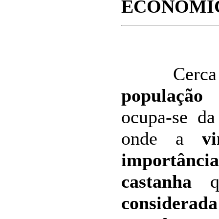
ECONÓMI
Cerca
população
d
ocupa-se d
onde a
v
importânci
castanha
qu
consider