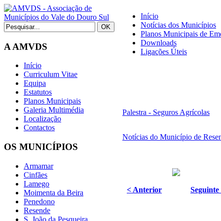
Início
Notícias dos Municípios
Planos Municipais de Eme
Downloads
A AMVDS
Ligações Úteis
Início
Curriculum Vitae
Equipa
Estatutos
Planos Municipais
Galeria Multimédia
Palestra - Seguros Agrícolas
Localização
Contactos
Notícias do Município de Rese
OS MUNICÍPIOS
Armamar
Cinfães
Lamego
< Anterior
Seguinte
Moimenta da Beira
Penedono
Resende
S. João da Pesqueira