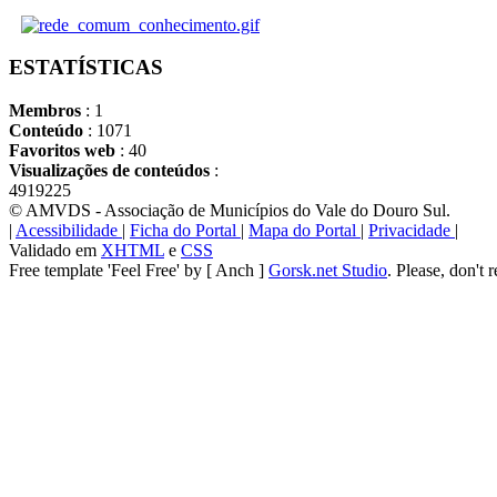
ESTATÍSTICAS
Membros
: 1
Conteúdo
: 1071
Favoritos web
: 40
Visualizações de conteúdos
:
4919225
© AMVDS - Associação de Municípios do Vale do Douro Sul.
|
Acessibilidade
|
Ficha do Portal
|
Mapa do Portal
|
Privacidade
|
Validado em
XHTML
e
CSS
Free template 'Feel Free' by [ Anch ]
Gorsk.net Studio
. Please, don't 